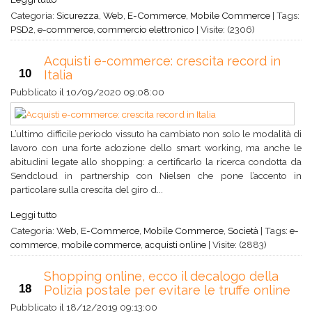
Categoria:
Sicurezza
,
Web
,
E-Commerce
,
Mobile Commerce
|
Tags:
PSD2
,
e-commerce
,
commercio elettronico
|
Visite: (2306)
Acquisti e-commerce: crescita record in
10
Italia
Pubblicato il
10/09/2020 09:08:00
L’ultimo difficile periodo vissuto ha cambiato non solo le modalità di
lavoro con una forte adozione dello smart working, ma anche le
abitudini legate allo shopping: a certificarlo la ricerca condotta da
Sendcloud in partnership con Nielsen che pone l’accento in
particolare sulla crescita del giro d...
Leggi tutto
Categoria:
Web
,
E-Commerce
,
Mobile Commerce
,
Società
|
Tags:
e-
commerce
,
mobile commerce
,
acquisti online
|
Visite: (2883)
Shopping online, ecco il decalogo della
18
Polizia postale per evitare le truffe online
Pubblicato il
18/12/2019 09:13:00