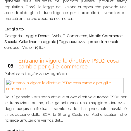
generale sulla sicurezza dei prodotti (General product safety
regulation, Gpsr), la legge dell’Unione europea che prevede una
serie di obblighi di due diligence per i produttori, i venditori e i
mercati online che operano nel merca...
Leggi tutto
Categoria:
Leggi e Decreti
,
Web
,
E-Commerce
,
Mobile Commerce
,
Società
,
Cittadinanza digitale
|
Tags:
sicurezza
,
prodotti
,
mercato
europeo
|
Visite: (1984)
Entrano in vigore le direttive PSD2: cosa
05
cambia per gli e-commerce
Pubblicato il
05/01/2021 09:16:00
Dal 1° gennaio 2021 sono attive le nuove direttive europee PSD2 per
le transazioni online, che garantiranno una maggiore sicurezza
degli acquisti effettuati tramite carte. La principale novità è
l'introduzione della SCA, la Strong Customer Authentication, che
richiede un'ulteriore verifica del...
Leggi tutto