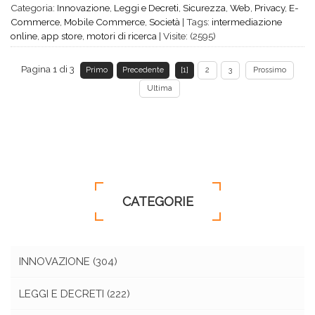
Categoria:
Innovazione
,
Leggi e Decreti
,
Sicurezza
,
Web
,
Privacy
,
E-
Commerce
,
Mobile Commerce
,
Società
|
Tags:
intermediazione
online
,
app store
,
motori di ricerca
|
Visite: (2595)
Pagina 1 di 3
Primo
Precedente
[1]
2
3
Prossimo
Ultima
CATEGORIE
INNOVAZIONE
(304)
LEGGI E DECRETI
(222)