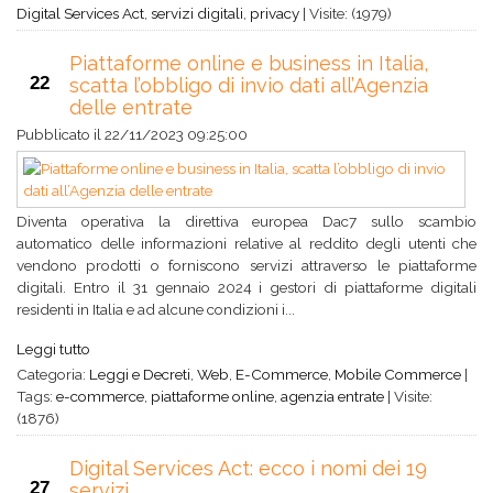
Digital Services Act
,
servizi digitali
,
privacy
|
Visite: (1979)
Piattaforme online e business in Italia,
22
scatta l’obbligo di invio dati all’Agenzia
delle entrate
Pubblicato il
22/11/2023 09:25:00
Diventa operativa la direttiva europea Dac7 sullo scambio
automatico delle informazioni relative al reddito degli utenti che
vendono prodotti o forniscono servizi attraverso le piattaforme
digitali. Entro il 31 gennaio 2024 i gestori di piattaforme digitali
residenti in Italia e ad alcune condizioni i...
Leggi tutto
Categoria:
Leggi e Decreti
,
Web
,
E-Commerce
,
Mobile Commerce
|
Tags:
e-commerce
,
piattaforme online
,
agenzia entrate
|
Visite:
(1876)
Digital Services Act: ecco i nomi dei 19
27
servizi