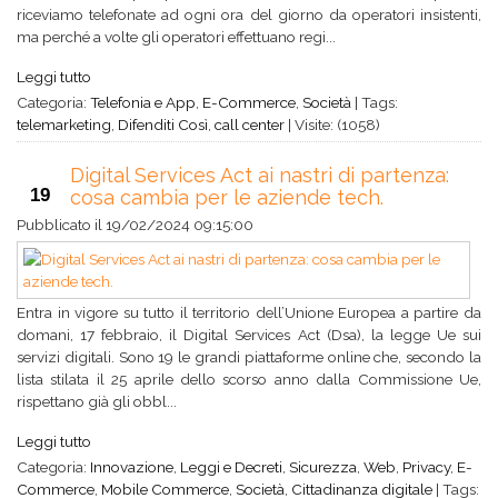
riceviamo telefonate ad ogni ora del giorno da operatori insistenti,
ma perché a volte gli operatori effettuano regi...
Leggi tutto
Categoria:
Telefonia e App
,
E-Commerce
,
Società
|
Tags:
telemarketing
,
Difenditi Così
,
call center
|
Visite: (1058)
Digital Services Act ai nastri di partenza:
19
cosa cambia per le aziende tech.
Pubblicato il
19/02/2024 09:15:00
Entra in vigore su tutto il territorio dell’Unione Europea a partire da
domani, 17 febbraio, il Digital Services Act (Dsa), la legge Ue sui
servizi digitali. Sono 19 le grandi piattaforme online che, secondo la
lista stilata il 25 aprile dello scorso anno dalla Commissione Ue,
rispettano già gli obbl...
Leggi tutto
Categoria:
Innovazione
,
Leggi e Decreti
,
Sicurezza
,
Web
,
Privacy
,
E-
Commerce
,
Mobile Commerce
,
Società
,
Cittadinanza digitale
|
Tags: