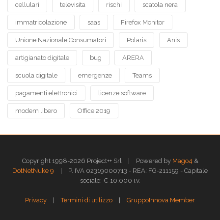
cellulari
televisita
rischi
scatola nera
immatricolazione
saas
Firefox Monitor
Unione Nazionale Consumatori
Polaris
Anis
artigianato digitale
bug
ARERA
scuola digitale
emergenze
Teams
pagamenti elettronici
licenze software
modem libero
Office 2019
|
Copyright 1998-2026 Project++ Srl
Powered by
Mago4
&
|
DotNetNuke 9
P. IVA 02319000713 - REA: FG-211159 - Capitale
sociale: € 10.000 i.v.
|
|
Privacy
Termini di utilizzo
GruppoInnova Member