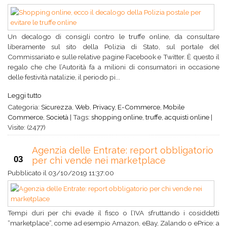
Un decalogo di consigli contro le truffe online, da consultare
liberamente sul sito della Polizia di Stato, sul portale del
Commissariato e sulle relative pagine Facebook e Twitter. È questo il
regalo che che l’Autorità fa a milioni di consumatori in occasione
delle festività natalizie, il periodo pi...
Leggi tutto
Categoria:
Sicurezza
,
Web
,
Privacy
,
E-Commerce
,
Mobile
Commerce
,
Società
|
Tags:
shopping online
,
truffe
,
acquisti online
|
Visite: (2477)
Agenzia delle Entrate: report obbligatorio
03
per chi vende nei marketplace
Pubblicato il
03/10/2019 11:37:00
Tempi duri per chi evade il fisco o l’IVA sfruttando i cosiddetti
“marketplace“, come ad esempio Amazon, eBay, Zalando o ePrice: a