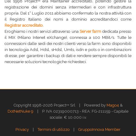
Dal 1998 Project++ era Maintainer accreditato, potendo gestire la
registrazione dei domini senza intermediari e con infrastruttura
propria. Dal 1° Luglio 2011 abbiamo confermato la nostra attività con
il Registro Italiano dei nomi a dominio accreditandoci come
Registrar accreditato
.
Eroghiamo i nostri servizi attraverso una
Server farm
dedicata presso
il MIX (Milano Intenet eXchange), connessa a 100 MBit/s. Tutte le
connessioni dalle sedi dei nostri clienti verso la farm sono disponibili
in tecnologia Adsl, Hdsl, sHdsl, Umts, isdn e pots o in combinazioni
di esse, per garantire i backup di dati e rendere sempre disponibili le
necessarie soluzioni tecnologiche richiesteci.
|
Copyright 1998-2026 Project++ Srl
Powered by
Mago4
&
|
DotNetNuke 9
P. IVA 02319000713 - REA: FG-211159 - Capitale
sociale: € 10.000 i.v.
|
|
Privacy
Termini di utilizzo
GruppoInnova Member