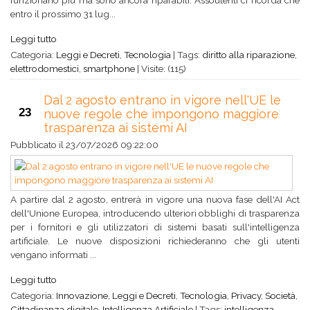
funzionano più ma sono ancora riparabili. Assoutenti ci ricorda che
entro il prossimo 31 lug...
Leggi tutto
Categoria:
Leggi e Decreti
,
Tecnologia
|
Tags:
diritto alla riparazione
,
elettrodomestici
,
smartphone
|
Visite: (115)
Dal 2 agosto entrano in vigore nell'UE le
23
nuove regole che impongono maggiore
trasparenza ai sistemi AI
Pubblicato il
23/07/2026 09:22:00
A partire dal 2 agosto, entrerà in vigore una nuova fase dell'AI Act
dell'Unione Europea, introducendo ulteriori obblighi di trasparenza
per i fornitori e gli utilizzatori di sistemi basati sull'intelligenza
artificiale. Le nuove disposizioni richiederanno che gli utenti
vengano informati ...
Leggi tutto
Categoria:
Innovazione
,
Leggi e Decreti
,
Tecnologia
,
Privacy
,
Società
,
Cittadinanza digitale
,
Intelligenza Artificiale
|
Tags:
intelligenza