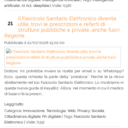
artificiale
,
AI Act
,
deepfake
|
Visite: (136)
Il Fascicolo Sanitario Elettronico diventa
21
utile: trovi le prescrizioni e referti di
strutture pubbliche e private, anche fuori
Regione
Pubblicato il
21/07/2026 15:02:00
Dottore, mi potrebbe inviare la ricetta per email o su WhatsApp?
Ecco, questa richiesta fa parte della “preistoria”. Perché te la ritrovi
direttamente nel tuo Fascicolo Sanitario Elettronico. Lo mostriamo in
questa nuova guida di Key4Biz. Allora, nel momento in cui il medico
di base ci fa la prescri...
Leggi tutto
Categoria:
Innovazione
,
Tecnologia
,
Web
,
Privacy
,
Società
,
Cittadinanza digitale
,
PA digitale
|
Tags:
Fascicolo Sanitario
Elettronico
|
Visite: (135)