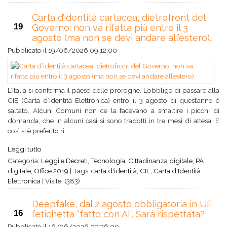
Carta d’identità cartacea, dietrofront del
19
Governo: non va rifatta più entro il 3
agosto (ma non se devi andare all’estero).
Pubblicato il
19/06/2026 09:12:00
L’Italia si conferma il paese delle proroghe. L’obbligo di passare alla
CIE (Carta d’Identità Elettronica) entro il 3 agosto di quest’anno è
saltato. Alcuni Comuni non ce la facevano a smaltire i picchi di
domanda, che in alcuni casi si sono tradotti in tre mesi di attesa. E
così si è preferito ri...
Leggi tutto
Categoria:
Leggi e Decreti
,
Tecnologia
,
Cittadinanza digitale
,
PA
digitale
,
Office 2019
|
Tags:
carta d'identità
,
CIE
,
Carta d'Identità
Elettronica
|
Visite: (383)
Deepfake, dal 2 agosto obbligatoria in UE
16
l’etichetta “fatto con AI”. Sarà rispettata?
Pubblicato il
16/06/2026 09:36:00