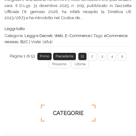
cara. Il D.Lgs. 31 dicembre 2025, n. 209, pubblicato in Gazzetta
Ufficiale l’8 gennaio 2026, ha infatti recepito la Direttiva UE
2023/2673 e ha introdotto nel Codice de...
Leggi tutto
Categoria:
Leggi e Decreti
,
Web
,
E-Commerce
|
Tags:
eCommerce
,
recesso
,
B2C
|
Visite: (484)
Pagina 1 di 53
Primo
Precedente
[1]
2
3
4
5
Prossimo
Ultima
CATEGORIE