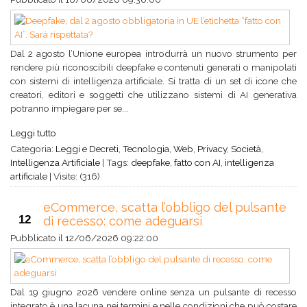
Dal 2 agosto l’Unione europea introdurrà un nuovo strumento per
rendere più riconoscibili deepfake e contenuti generati o manipolati
con sistemi di intelligenza artificiale. Si tratta di un set di icone che
creatori, editori e soggetti che utilizzano sistemi di AI generativa
potranno impiegare per se...
Leggi tutto
Categoria:
Leggi e Decreti
,
Tecnologia
,
Web
,
Privacy
,
Società
,
Intelligenza Artificiale
|
Tags:
deepfake
,
fatto con AI
,
intelligenza
artificiale
|
Visite: (316)
eCommerce, scatta l’obbligo del pulsante
12
di recesso: come adeguarsi
Pubblicato il
12/06/2026 09:22:00
Dal 19 giugno 2026 vendere online senza un pulsante di recesso
integrato è una lacuna nei termini e nelle condizioni che può costare