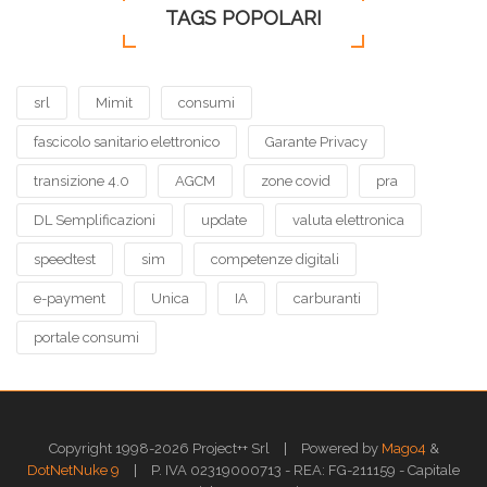
TAGS POPOLARI
srl
Mimit
consumi
fascicolo sanitario elettronico
Garante Privacy
transizione 4.0
AGCM
zone covid
pra
DL Semplificazioni
update
valuta elettronica
speedtest
sim
competenze digitali
e-payment
Unica
IA
carburanti
portale consumi
|
Copyright 1998-2026 Project++ Srl
Powered by
Mago4
&
|
DotNetNuke 9
P. IVA 02319000713 - REA: FG-211159 - Capitale