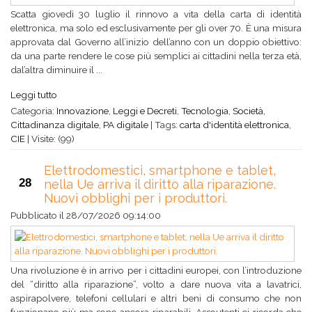
Scatta giovedì 30 luglio il rinnovo a vita della carta di identità
elettronica, ma solo ed esclusivamente per gli over 70. È una misura
approvata dal Governo all’inizio dell’anno con un doppio obiettivo:
da una parte rendere le cose più semplici ai cittadini nella terza età,
dal’altra diminuire il ...
Leggi tutto
Categoria:
Innovazione
,
Leggi e Decreti
,
Tecnologia
,
Società
,
Cittadinanza digitale
,
PA digitale
|
Tags:
carta d'identità elettronica
,
CIE
|
Visite: (99)
Elettrodomestici, smartphone e tablet,
28
nella Ue arriva il diritto alla riparazione.
Nuovi obblighi per i produttori.
Pubblicato il
28/07/2026 09:14:00
Una rivoluzione è in arrivo per i cittadini europei, con l’introduzione
del “diritto alla riparazione”, volto a dare nuova vita a lavatrici,
aspirapolvere, telefoni cellulari e altri beni di consumo che non