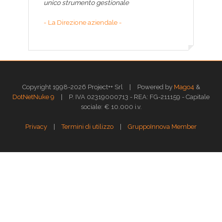
unico strumento gestionale
- La Direzione aziendale -
|
Copyright 1998-2026 Project++ Srl
Powered by
Mago4
&
|
DotNetNuke 9
P. IVA 02319000713 - REA: FG-211159 - Capitale
sociale: € 10.000 i.v.
|
|
Privacy
Termini di utilizzo
GruppoInnova Member
Questo sito web utilizza i cookies per assicurarti la migliore esperienza di
navigazione.
Approfondisci >>
OK
GESTISCI
Gestione dei Cookies
X
Cookie Policy
Strettamente necessari
Performance
Funzionali