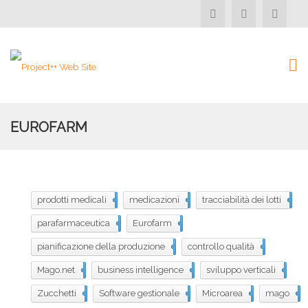
EUROFARM
prodotti medicali
190
medicazioni
189
tracciabilità dei lotti
167
parafarmaceutica
166
Eurofarm
165
pianificazione della produzione
104
controllo qualità
86
Mago.net
39
business intelligence
23
sviluppo verticali
22
Zucchetti
18
Software gestionale
17
Microarea
16
mago
1