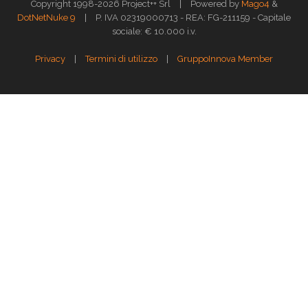
|
Copyright 1998-2026 Project++ Srl
Powered by
Mago4
&
|
DotNetNuke 9
P. IVA 02319000713 - REA: FG-211159 - Capitale
sociale: € 10.000 i.v.
|
|
Privacy
Termini di utilizzo
GruppoInnova Member
Questo sito web utilizza i cookies per assicurarti la migliore esperienza di
navigazione.
Approfondisci >>
OK
GESTISCI
Gestione dei Cookies
X
Cookie Policy
Strettamente necessari
Performance
Funzionali
Targeting
Cookie Policy
Il cookie HTTP, anche un cookie o cookie, è un semplice file di testo che
viene memorizzato in un browser Web mentre un utente visualizza un
sito Web. Quando un utente navigherà nello stesso sito in futuro, il sito
potrebbe estrarre o recuperare informazioni memorizzate nel cookie per
essere informato della precedente attività dell'utente. I cookie possono