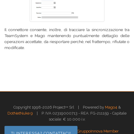
Il connettore consente, inoltre, di tracciare la sincronizzazione tra
TeamSystem e Mago mantenendo puntualmente dettaglio delle
operazioni accettate, da riesportare perché, nel frattempo, rifiutate o
modificate.
|
Copyright 1998-2026 Project++ Srl
Powered by
Mago4
&
|
DotNetNuke 9
P. IVA 02319000713 - REA: FG-211159 - Capitale
sociale: € 10.000 i.v.
|
|
Privacy
Termini di utilizzo
GruppoInnova Member
TI INTERESSA? CONTATTACI!