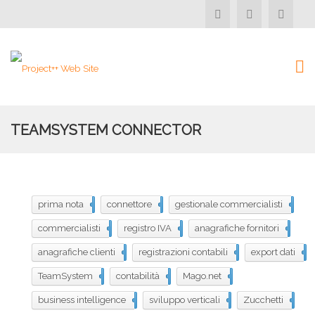
TEAMSYSTEM CONNECTOR
prima nota
498
connettore
497
gestionale commercialisti
496
commercialisti
495
registro IVA
481
anagrafiche fornitori
480
anagrafiche clienti
479
registrazioni contabili
478
export dati
3
TeamSystem
391
contabilità
79
Mago.net
39
business intelligence
23
sviluppo verticali
22
Zucchetti
18