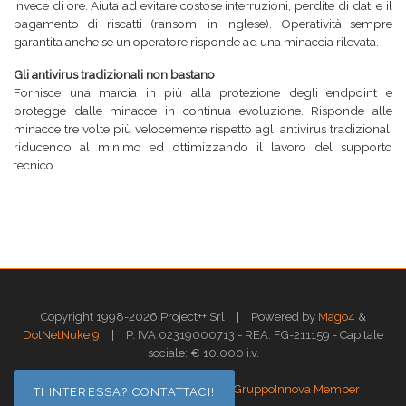
invece di ore. Aiuta ad evitare costose interruzioni, perdite di dati e il
pagamento di riscatti (ransom, in inglese). Operatività sempre
garantita anche se un operatore risponde ad una minaccia rilevata.
Gli antivirus tradizionali non bastano
Fornisce una marcia in più alla protezione degli endpoint e
protegge dalle minacce in continua evoluzione. Risponde alle
minacce tre volte più velocemente rispetto agli antivirus tradizionali
riducendo al minimo ed ottimizzando il lavoro del supporto
tecnico.
|
Copyright 1998-2026 Project++ Srl
Powered by
Mago4
&
|
DotNetNuke 9
P. IVA 02319000713 - REA: FG-211159 - Capitale
sociale: € 10.000 i.v.
|
|
Privacy
Termini di utilizzo
GruppoInnova Member
TI INTERESSA? CONTATTACI!