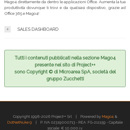
Mago4 direttamente da dentro le applicazioni Office. Aumenta la tua
produttività dovunque ti trovi e da qualsiasi dispositivo, grazie ad
Office 365 e Mago4!
SALES DASHBOARD
Tutti i contenuti pubblicati nella sezione Mago4
presente nel sito di Project++
sono Copyright © di Microarea SpA, società del
gruppo Zucchetti
|
Copyright 1998-2026 Project++ Srl
Powered by
Mago4
&
|
DotNetNuke 9
P. IVA 02319000713 - REA: FG-211159 - Capitale
sociale: € 10.000 i.v.