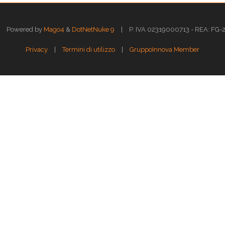
|
Powered by
Mago4
&
DotNetNuke 9
P. IVA 02319000713 - REA: FG-211
|
|
Privacy
Termini di utilizzo
GruppoInnova Member