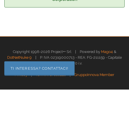
|
Copyright 1998-2026 Project++ Srl
Powered by
Mago4
&
|
DotNetNuke 9
P. IVA 02319000713 - REA: FG-211159 - Capitale
sociale: € 10.000 i.v.
TI INTERESSA? CONTATTACI!
|
|
Privacy
Termini di utilizzo
GruppoInnova Member
Questo sito web utilizza i cookies per assicurarti la migliore esperienza di
navigazione.
Approfondisci >>
OK
GESTISCI
Gestione dei Cookies
X