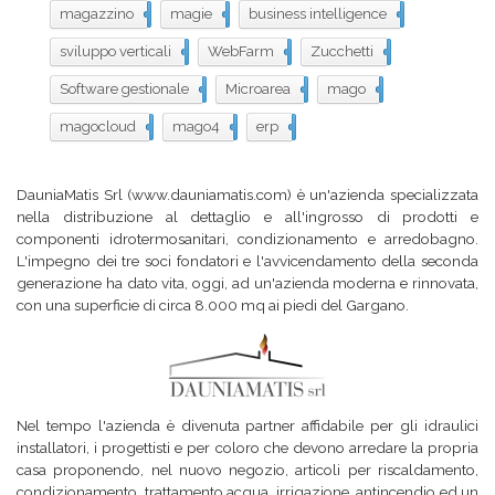
magazzino
33
magie
25
business intelligence
23
sviluppo verticali
22
WebFarm
21
Zucchetti
18
Software gestionale
17
Microarea
16
mago
15
magocloud
10
mago4
9
erp
5
DauniaMatis Srl (www.dauniamatis.com) è un'azienda specializzata
nella distribuzione al dettaglio e all'ingrosso di prodotti e
componenti idrotermosanitari, condizionamento e arredobagno.
L'impegno dei tre soci fondatori e l'avvicendamento della seconda
generazione ha dato vita, oggi, ad un'azienda moderna e rinnovata,
con una superficie di circa 8.000 mq ai piedi del Gargano.
Nel tempo l'azienda è divenuta partner affidabile per gli idraulici
installatori, i progettisti e per coloro che devono arredare la propria
casa proponendo, nel nuovo negozio, articoli per riscaldamento,
condizionamento, trattamento acqua, irrigazione, antincendio ed un