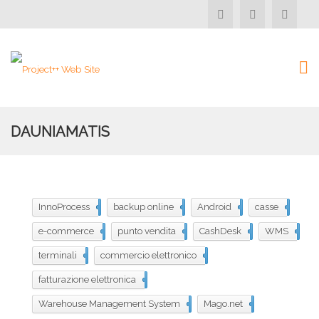
DAUNIAMATIS
InnoProcess
598
backup online
594
Android
453
casse
247
e-commerce
229
punto vendita
119
CashDesk
118
WMS
106
terminali
103
commercio elettronico
91
fatturazione elettronica
80
Warehouse Management System
57
Mago.net
39