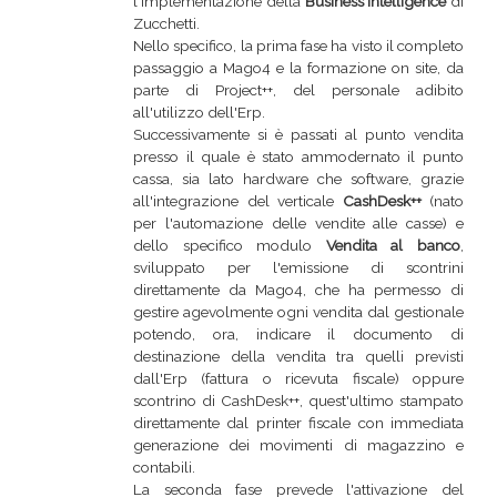
l'implementazione della
Business Intelligence
di
Zucchetti.
Nello specifico, la prima fase ha visto il completo
passaggio a Mago4 e la formazione on site, da
parte di Project++, del personale adibito
all'utilizzo dell'Erp.
Successivamente si è passati al punto vendita
presso il quale è stato ammodernato il punto
cassa, sia lato hardware che software, grazie
all'integrazione del verticale
CashDesk++
(nato
per l'automazione delle vendite alle casse) e
dello specifico modulo
Vendita al banco
,
sviluppato per l'emissione di scontrini
direttamente da Mago4, che ha permesso di
gestire agevolmente ogni vendita dal gestionale
potendo, ora, indicare il documento di
destinazione della vendita tra quelli previsti
dall'Erp (fattura o ricevuta fiscale) oppure
scontrino di CashDesk++, quest'ultimo stampato
direttamente dal printer fiscale con immediata
generazione dei movimenti di magazzino e
contabili.
La seconda fase prevede l'attivazione del