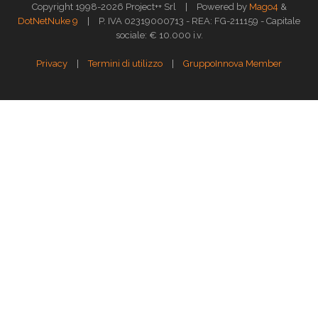
|
Copyright 1998-2026 Project++ Srl
Powered by
Mago4
&
|
DotNetNuke 9
P. IVA 02319000713 - REA: FG-211159 - Capitale
sociale: € 10.000 i.v.
|
|
Privacy
Termini di utilizzo
GruppoInnova Member
Questo sito web utilizza i cookies per assicurarti la migliore esperienza di
navigazione.
Approfondisci >>
OK
GESTISCI
Gestione dei Cookies
X
Cookie Policy
Strettamente necessari
Performance
Funzionali
Targeting
Cookie Policy
Il cookie HTTP, anche un cookie o cookie, è un semplice file di testo che
viene memorizzato in un browser Web mentre un utente visualizza un
sito Web. Quando un utente navigherà nello stesso sito in futuro, il sito
potrebbe estrarre o recuperare informazioni memorizzate nel cookie per
essere informato della precedente attività dell'utente. I cookie possono