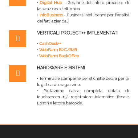
•
Digital Hub
- Gestione dell'intero processo di
fatturazione elettronica
•
InfoBusiness
- Business Intelligence per l'analisi
dei fatti aziendali
VERTICALI PROJECT++ IMPLEMENTATI
•
CashDesk++
•
WebFarm B2C/B2B
•
WebFarm BackOffice
HARDWARE E SISTEMI
•
Terminali e stampante per etichette Zebra per la
logistica di magazzino.
•
Postazione cassa completa dotata di
touchscreen 15", registratore telematico fiscale
Epson e lettore barcode.