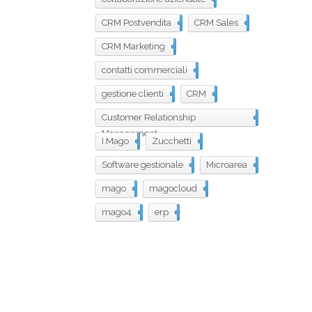
CRM Postvendita
627
CRM Sales
626
CRM Marketing
625
contatti commerciali
624
gestione clienti
623
CRM
622
Customer Relationship
621
Management
I.Mago
620
Zucchetti
18
Software gestionale
17
Microarea
16
mago
15
magocloud
10
mago4
9
erp
5