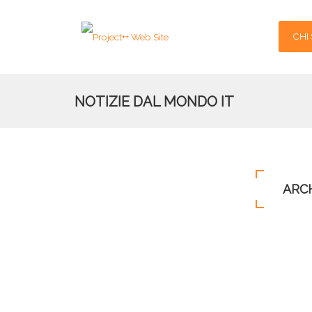
CHI
NOTIZIE DAL MONDO IT
ARC
Archivio per tag:
numeri civici
Comuni italiani, via all’archivio inf
24
Pubblicato il
24/01/2024 09:28:00