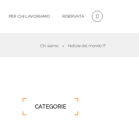
PER CHI LAVORIAMO
RISERVATA
Chi siamo
>
Notizie dal mondo IT
CATEGORIE
INNOVAZIONE
(304)