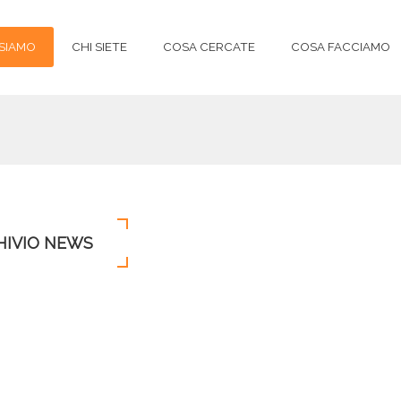
 SIAMO
CHI SIETE
COSA CERCATE
COSA FACCIAMO
HIVIO NEWS
Indietro
ormatico dei numeri civici