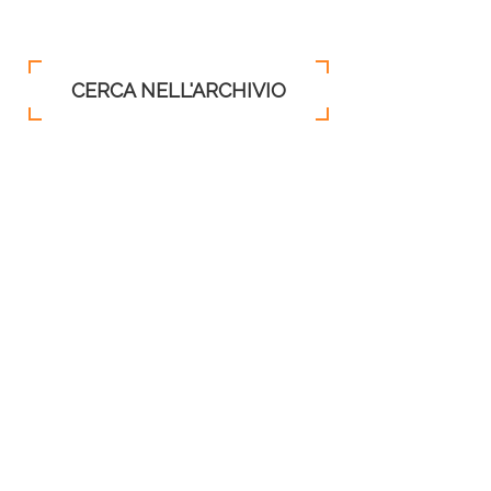
CERCA NELL'ARCHIVIO
AUGUST
2026
SUN
MON
TUE
WED
THU
FRI
SAT