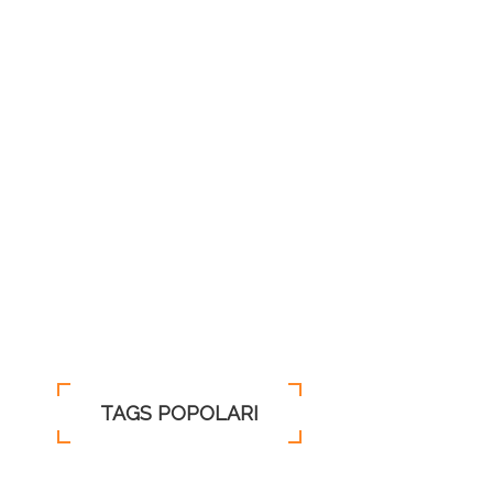
26
27
28
29
30
31
1
2
3
4
5
6
7
8
9
10
11
12
13
14
15
16
17
18
19
20
21
22
23
24
25
26
27
28
29
30
31
1
2
3
4
5
TAGS POPOLARI