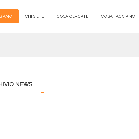
 SIAMO
CHI SIETE
COSA CERCATE
COSA FACCIAMO
HIVIO NEWS
Indietro
l riutilizzo delle infrastrutture esistenti