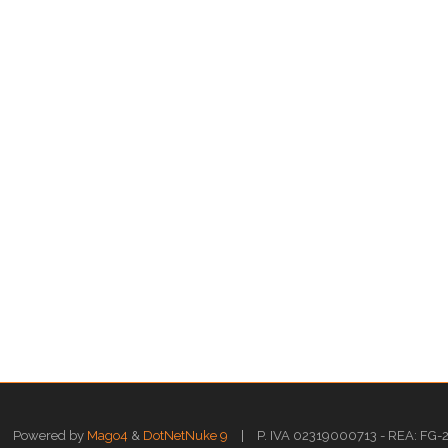
|
Powered by
Mago4
&
DotNetNuke 9
P. IVA 02319000713 - REA: FG-211