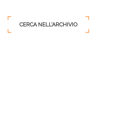
CERCA NELL'ARCHIVIO
AUGUST
2026
SUN
MON
TUE
WED
THU
FRI
SAT