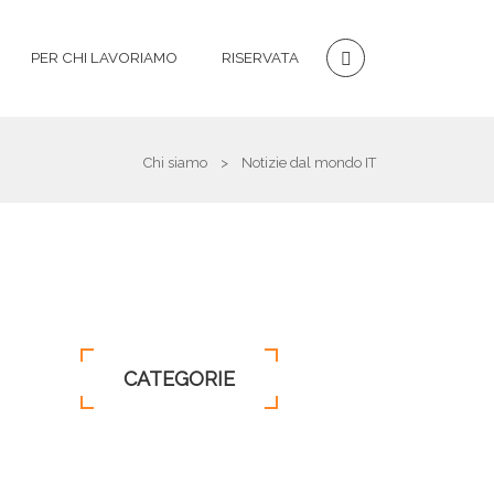
PER CHI LAVORIAMO
RISERVATA
Chi siamo
>
Notizie dal mondo IT
CATEGORIE
INNOVAZIONE
(304)