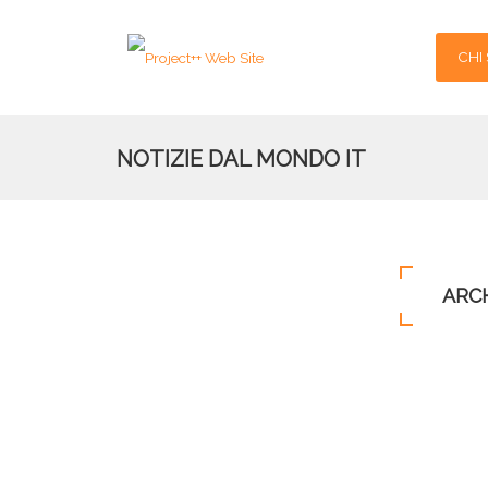
CHI
NOTIZIE DAL MONDO IT
ARC
Archivio per tag:
Piano Italia a 1 Giga
Piano Italia a 1 Giga, avanti tutta su
14
Pubblicato il
14/12/2023 09:09:00