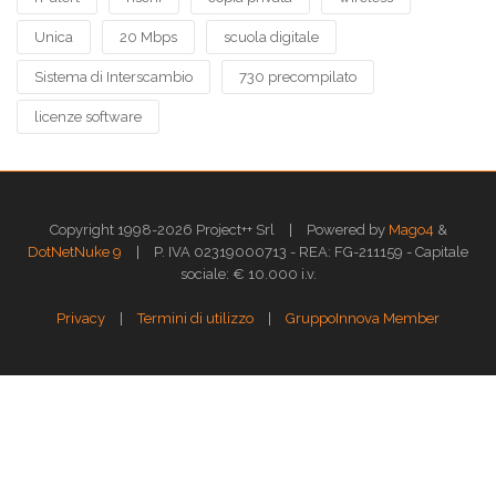
Unica
20 Mbps
scuola digitale
Sistema di Interscambio
730 precompilato
licenze software
|
Copyright 1998-2026 Project++ Srl
Powered by
Mago4
&
|
DotNetNuke 9
P. IVA 02319000713 - REA: FG-211159 - Capitale
sociale: € 10.000 i.v.
|
|
Privacy
Termini di utilizzo
GruppoInnova Member
Questo sito web utilizza i cookies per assicurarti la migliore esperienza di
navigazione.
Approfondisci >>
OK
GESTISCI
Gestione dei Cookies