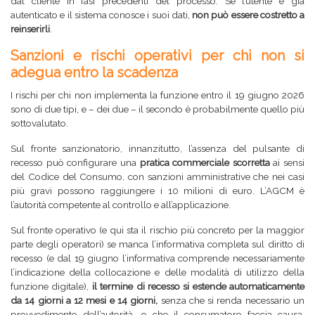
dal cliente in fasi precedenti del processo. Se l’utente è già
autenticato e il sistema conosce i suoi dati,
non può essere costretto a
reinserirli
.
Sanzioni e rischi operativi per chi non si
adegua entro la scadenza
I rischi per chi non implementa la funzione entro il 19 giugno 2026
sono di due tipi, e – dei due – il secondo è probabilmente quello più
sottovalutato.
Sul fronte sanzionatorio, innanzitutto, l’assenza del pulsante di
recesso può configurare una
pratica commerciale scorretta
ai sensi
del Codice del Consumo, con sanzioni amministrative che nei casi
più gravi possono raggiungere i 10 milioni di euro. L’AGCM è
l’autorità competente al controllo e all’applicazione.
Sul fronte operativo (e qui sta il rischio più concreto per la maggior
parte degli operatori) se manca l’informativa completa sul diritto di
recesso (e dal 19 giugno l’informativa comprende necessariamente
l’indicazione della collocazione e delle modalità di utilizzo della
funzione digitale),
il termine di recesso si estende automaticamente
da 14 giorni a 12 mesi e 14 giorni,
senza che si renda necessario un
provvedimento dell’autorità, o che il consumatore faccia causa.