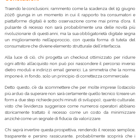
Traendo le conclusioni, rammento come la scadenza del 19 giugno
2026 giunga in un momento in cui il rapporto tra consumatori e
piattaforme digitali è sotto osservazione come mai prima d’ora. Il
pulsante di recesso non sarà probabilmente una delle novità più
rivoluzionarie di questi anni, ma la sua obbligatorietà digitale segna
un miglioramento nell’approccio, con questa forma di tutela del
consumatore che diviene elemento strutturale dell’interfaccia.
Alla luce di ciò, chi progetta un checkout ottimizzato per ridurre
ogni attrito all’acquisto non può poi nascondere il percorso inverso
dietro moduli e indirizzi email generici. La simmetria che la norma
impone è, in fondo, solo un principio di correttezza commerciale.
Detto questo, c’è da scommettere che per molte imprese l’ostacolo
più arduo da superare non sarà certamente quello tecnico (creare un
form a due step richiede pochi minuti di sviluppo), quanto culturale,
visto che l’evidenza suggerisce come numerosi operatori abbiano
storicamente trattato il recesso come un costo da minimizzare
anziché come un segnale di fiducia da valorizzare.
Chi saprà invertire questa prospettiva, rendendo il recesso semplice,
trasparente e persino rassicurante, probabilmente scoprirà che i