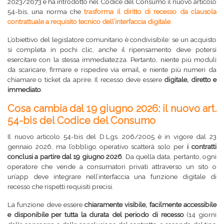
2023/2673 e ha introdotto nel Codice del Consumo il nuovo articolo
54-bis, una norma che
trasforma il diritto di recesso da clausola
contrattuale a requisito tecnico dell’interfaccia digitale
.
L’obiettivo del legislatore comunitario è condivisibile: se un acquisto
si completa in pochi clic, anche il ripensamento deve potersi
esercitare con la stessa immediatezza. Pertanto, niente più moduli
da scaricare, firmare e rispedire via email, e niente più numeri da
chiamare o ticket da aprire. Il recesso deve essere
digitale, diretto e
immediato
.
Cosa cambia dal 19 giugno 2026: il nuovo art.
54-bis del Codice del Consumo
Il nuovo articolo 54-bis del D.Lgs. 206/2005 è in vigore dal 23
gennaio 2026, ma l’obbligo operativo scatterà solo per
i contratti
conclusi a partire dal 19 giugno 2026
. Da quella data, pertanto, ogni
operatore che vende a consumatori privati attraverso un sito o
un’app deve integrare nell’interfaccia una funzione digitale di
recesso che rispetti requisiti precisi.
La funzione deve essere
chiaramente visibile, facilmente accessibile
e disponibile per tutta la durata del periodo di recesso
(14 giorni