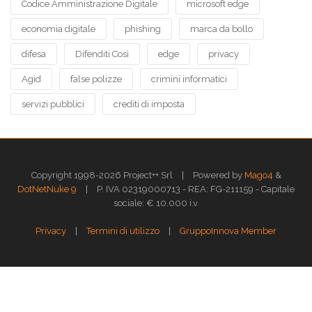
Codice Amministrazione Digitale
microsoft edge
economia digitale
phishing
marca da bollo
difesa
Difenditi Così
edge
privacy
Agid
false polizze
crimini informatici
servizi pubblici
crediti di imposta
|
Copyright 1998-2026 Project++ Srl
Powered by
Mago4
&
|
DotNetNuke 9
P. IVA 02319000713 - REA: FG-211159 - Capitale
sociale: € 10.000 i.v.
|
|
Privacy
Termini di utilizzo
GruppoInnova Member
Questo sito web utilizza i cookies per assicurarti la migliore esperienza di
navigazione.
Approfondisci >>
OK
GESTISCI