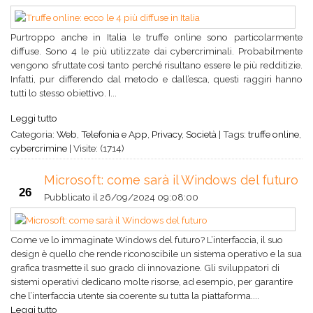
Purtroppo anche in Italia le truffe online sono particolarmente
diffuse. Sono 4 le più utilizzate dai cybercriminali. Probabilmente
vengono sfruttate così tanto perché risultano essere le più redditizie.
Infatti, pur differendo dal metodo e dall’esca, questi raggiri hanno
tutti lo stesso obiettivo. I...
Leggi tutto
Categoria:
Web
,
Telefonia e App
,
Privacy
,
Società
|
Tags:
truffe online
,
cybercrimine
|
Visite: (1714)
Microsoft: come sarà il Windows del futuro
26
Pubblicato il
26/09/2024 09:08:00
Come ve lo immaginate Windows del futuro? L’interfaccia, il suo
design è quello che rende riconoscibile un sistema operativo e la sua
grafica trasmette il suo grado di innovazione. Gli sviluppatori di
sistemi operativi dedicano molte risorse, ad esempio, per garantire
che l’interfaccia utente sia coerente su tutta la piattaforma....
Leggi tutto