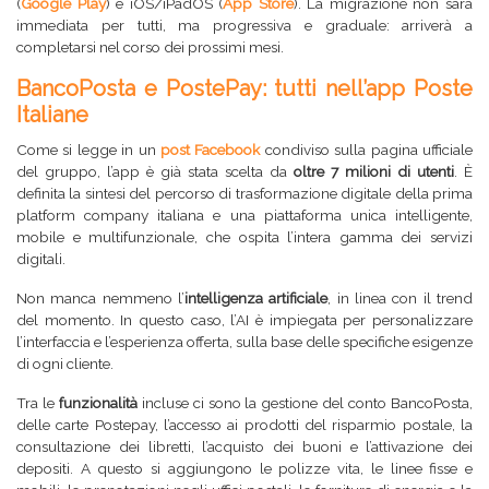
(
Google Play
) e iOS/iPadOS (
App Store
). La migrazione non sarà
immediata per tutti, ma progressiva e graduale: arriverà a
completarsi nel corso dei prossimi mesi.
BancoPosta e PostePay: tutti nell’app Poste
Italiane
Come si legge in un
post Facebook
condiviso sulla pagina ufficiale
del gruppo, l’app è già stata scelta da
oltre 7 milioni di utenti
. È
definita la
sintesi del percorso di trasformazione digitale della prima
platform company italiana
e una
piattaforma unica intelligente,
mobile e multifunzionale, che ospita l’intera gamma dei servizi
digitali
.
Non manca nemmeno l’
intelligenza artificiale
, in linea con il trend
del momento. In questo caso, l’AI è impiegata per personalizzare
l’interfaccia e l’esperienza offerta, sulla base delle specifiche esigenze
di ogni cliente.
Tra le
funzionalità
incluse ci sono la gestione del conto BancoPosta,
delle carte Postepay, l’accesso ai prodotti del risparmio postale, la
consultazione dei libretti, l’acquisto dei buoni e l’attivazione dei
depositi. A questo si aggiungono le polizze vita, le linee fisse e