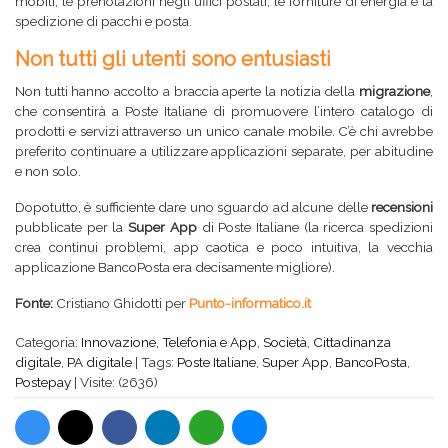
mobili, le prenotazioni negli uffici postali, le forniture di energia e la
spedizione di pacchi e posta.
Non tutti gli utenti sono entusiasti
Non tutti hanno accolto a braccia aperte la notizia della
migrazione
,
che consentirà a Poste Italiane di promuovere l’intero catalogo di
prodotti e servizi attraverso un unico canale mobile. C’è chi avrebbe
preferito continuare a utilizzare applicazioni separate, per abitudine
e non solo.
Dopotutto, è sufficiente dare uno sguardo ad alcune delle
recensioni
pubblicate per la
Super App
di Poste Italiane (
la ricerca spedizioni
crea continui problemi
,
app caotica e poco intuitiva
,
la vecchia
applicazione BancoPosta era decisamente migliore
).
Fonte:
Cristiano Ghidotti per
Punto-informatico.it
Categoria:
Innovazione
,
Telefonia e App
,
Società
,
Cittadinanza
digitale
,
PA digitale
|
Tags:
Poste Italiane
,
Super App
,
BancoPosta
,
Postepay
|
Visite: (2636)