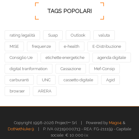
TAGS POPOLARI
rating legalità
Suap
Outlook
valuta
MISE
frequenze
e-health
E-Distribuzione
Consiglio Ue
etichette energetiche
agenda digitale
digital tranformation
Cassazione
Mef-Consip
carburanti
UNC
cassetto digitale
Agid
browser
ARERA
|
Copyright 1998-2026 Project++ Srl
Powered by
Mago4
&
|
DotNetNuke 9
P. IVA 02319000713 - REA: FG-211159 - Capitale
sociale: € 10.000 i.v.