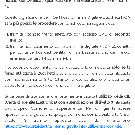
rilascio dei Certificati qualificati di Firma elettronica
ai sensi dell’art.
24.
Questo significa che per i Certificati di Firma Digitale Zucchetti
NON
sarà più possibile procedere
con la richiesta nei seguenti casi:
tramite riconoscimento effettuato con accesso
SPID di secondo
livello
;
tramite riconoscimento
con altra firma digitale (NON Zucchetti)
per cui la verifica dell’identità non sia basata su uno dei metodi
ammessi dall’art. 24 comma 1-bis.
Nel secondo caso invitiamo ad utilizzare tale modalità
solo se la
firma utilizzata è Zucchetti
e se si è certi che non sia stata rilasciata
con riconoscimento SPID (all’interno del certificato è presente un
apposito limite d’uso) o con un’altra firma digitale.
Sulla base di tale scenario è fortemente indicato l'
utilizzo della CIE
(Carta di Identità Elettronica) con autenticazione di livello 3
rilasciata
dal proprio Comune di appartenenza. Per chi già la avesse
riportiamo una guida che spiega facilmente come abilitare la CIE al
livello 3 tramite apposita app da smartphone:
https://www.cartaidentita.interno.gov.it/info-utili/entra-con-cie
.