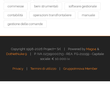
commesse
beni strumentali
software gestionale
contabilità
operazioni transfrontaliere
manuale
gestione delle comande
|
Copyright 1998-2026 Project++ Srl
Powered by
Mago4
&
|
DotNetNuke 9
P. IVA 02319000713 - REA: FG-211159 - Capitale
sociale: € 10.000 i.v.
|
|
Privacy
Termini di utilizzo
GruppoInnova Member
Questo sito web utilizza i cookies per assicurarti la migliore esperienza di
navigazione.
Approfondisci >>
OK
GESTISCI
Gestione dei Cookies
X