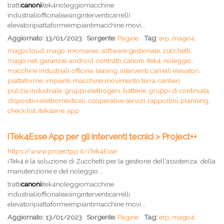
tratti
canoni
itek4noleggiomacchine
industrialiofficinaleasinginterventicarrelli
elevatoripiattaformeimpiantimacchine movi...
Aggiornato:
13/01/2023
Sorgente:
Pagine
Tag:
erp,
mago4,
magocloud,
mago,
microarea,
software gestionale,
zucchetti,
mago.net,
garanzie,
android,
contratti,
canoni,
itek4,
noleggio,
macchine industriali,
officina,
leasing,
interventi,
carrelli elevatori,
piattaforme,
impianti,
macchine movimento terra,
cantieri,
pulizia industriale,
gruppi elettrogeni,
batterie,
gruppi di continuità,
dispositivi elettromedicali,
cooperative servizi,
rapportini,
planning,
check list,
itek4erre,
app
iTek4Esse App per gli interventi tecnici > Project++
https://www.projectpp.it/iTek4Esse
iTek4 è la soluzione di Zucchetti per la gestione dell'assistenza, della
manutenzione e del noleggio...
tratti
canoni
itek4noleggiomacchine
industrialiofficinaleasinginterventicarrelli
elevatoripiattaformeimpiantimacchine movi...
Aggiornato:
13/01/2023
Sorgente:
Pagine
Tag:
erp,
mago4,