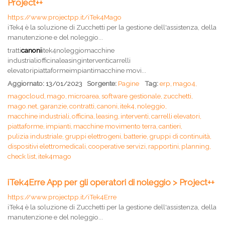
Project++
https://www.projectpp.it/iTek4Mago
iTek4 è la soluzione di Zucchetti per la gestione dell'assistenza, della
manutenzione e del noleggio...
tratti
canoni
itek4noleggiomacchine
industrialiofficinaleasinginterventicarrelli
elevatoripiattaformeimpiantimacchine movi...
Aggiornato:
13/01/2023
Sorgente:
Pagine
Tag:
erp,
mago4,
magocloud,
mago,
microarea,
software gestionale,
zucchetti,
mago.net,
garanzie,
contratti,
canoni,
itek4,
noleggio,
macchine industriali,
officina,
leasing,
interventi,
carrelli elevatori,
piattaforme,
impianti,
macchine movimento terra,
cantieri,
pulizia industriale,
gruppi elettrogeni,
batterie,
gruppi di continuità,
dispositivi elettromedicali,
cooperative servizi,
rapportini,
planning,
check list,
itek4mago
iTek4Erre App per gli operatori di noleggio > Project++
https://www.projectpp.it/iTek4Erre
iTek4 è la soluzione di Zucchetti per la gestione dell'assistenza, della
manutenzione e del noleggio...