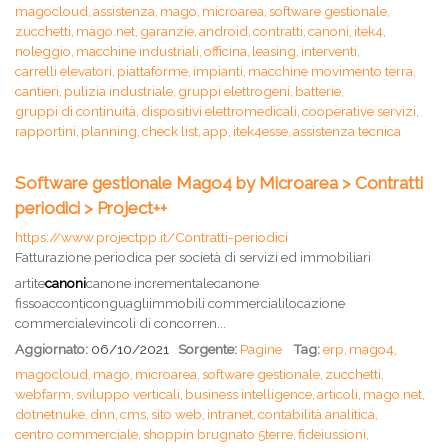
magocloud,
assistenza,
mago,
microarea,
software gestionale,
zucchetti,
mago.net,
garanzie,
android,
contratti,
canoni,
itek4,
noleggio,
macchine industriali,
officina,
leasing,
interventi,
carrelli elevatori,
piattaforme,
impianti,
macchine movimento terra,
cantieri,
pulizia industriale,
gruppi elettrogeni,
batterie,
gruppi di continuità,
dispositivi elettromedicali,
cooperative servizi,
rapportini,
planning,
check list,
app,
itek4esse,
assistenza tecnica
Software gestionale Mago4 by Microarea > Contratti
periodici > Project++
https://www.projectpp.it/Contratti-periodici
Fatturazione periodica per società di servizi ed immobiliari
artite
canoni
canone incrementalecanone
fissoacconticonguagliimmobili commercialilocazione
commercialevincoli di concorren...
Aggiornato:
06/10/2021
Sorgente:
Pagine
Tag:
erp,
mago4,
magocloud,
mago,
microarea,
software gestionale,
zucchetti,
webfarm,
sviluppo verticali,
business intelligence,
articoli,
mago.net,
dotnetnuke,
dnn,
cms,
sito web,
intranet,
contabilità analitica,
centro commerciale,
shoppin brugnato 5terre,
fideiussioni,