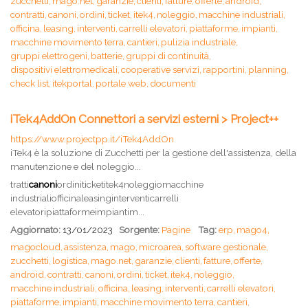
zucchetti,
mago.net,
garanzie,
clienti,
fatture,
offerte,
android,
contratti,
canoni,
ordini,
ticket,
itek4,
noleggio,
macchine industriali,
officina,
leasing,
interventi,
carrelli elevatori,
piattaforme,
impianti,
macchine movimento terra,
cantieri,
pulizia industriale,
gruppi elettrogeni,
batterie,
gruppi di continuità,
dispositivi elettromedicali,
cooperative servizi,
rapportini,
planning,
check list,
itekportal,
portale web,
documenti
iTek4AddOn Connettori a servizi esterni > Project++
https://www.projectpp.it/iTek4AddOn
iTek4 è la soluzione di Zucchetti per la gestione dell'assistenza, della
manutenzione e del noleggio...
tratti
canoni
ordiniticketitek4noleggiomacchine
industrialiofficinaleasinginterventicarrelli
elevatoripiattaformeimpiantim...
Aggiornato:
13/01/2023
Sorgente:
Pagine
Tag:
erp,
mago4,
magocloud,
assistenza,
mago,
microarea,
software gestionale,
zucchetti,
logistica,
mago.net,
garanzie,
clienti,
fatture,
offerte,
android,
contratti,
canoni,
ordini,
ticket,
itek4,
noleggio,
macchine industriali,
officina,
leasing,
interventi,
carrelli elevatori,
piattaforme,
impianti,
macchine movimento terra,
cantieri,