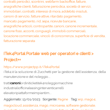
contratti periodici,
scontrini,
webfarm backoffice,
fatture,
anagrafiche clienti,
fatturazione periodica,
società di servizi,
immobiliari,
contratti,
interessi di mora,
addebito insoluti,
canoni di servizio,
fatture attive,
ritardato pagamento,
mancato pagamento,
rid,
sepa,
ricevute bancarie,
anagrafiche articoli,
contropartite,
canoni,
canone incrementale,
canone fisso,
acconti,
conguagli,
immobili commerciali,
locazione commerciale,
vincoli di concorrenza,
superficie di vendita,
fatturazione separata
iTek4Portal Portale web per operatori e clienti >
Project++
https://www.projectpp.it/iTek4Portal
iTek4 è la soluzione di Zucchetti per la gestione dell'assistenza, della
manutenzione e del noleggio...
tratti
canoni
ordiniticketitek4noleggiomacchine
industrialiofficinaleasinginterventicarrelli
elevatoripiattaformeimpiantim...
Aggiornato:
13/01/2023
Sorgente:
Pagine
Tag:
erp,
mago4,
magocloud,
assistenza,
mago,
microarea,
software gestionale,