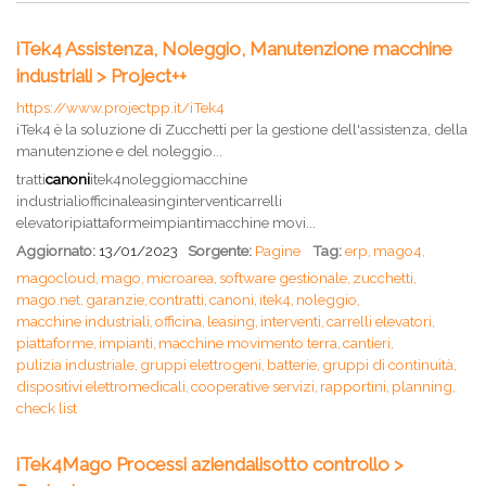
iTek4 Assistenza, Noleggio, Manutenzione macchine
industriali > Project++
https://www.projectpp.it/iTek4
iTek4 è la soluzione di Zucchetti per la gestione dell'assistenza, della
manutenzione e del noleggio...
tratti
canoni
itek4noleggiomacchine
industrialiofficinaleasinginterventicarrelli
elevatoripiattaformeimpiantimacchine movi...
Aggiornato:
13/01/2023
Sorgente:
Pagine
Tag:
erp,
mago4,
magocloud,
mago,
microarea,
software gestionale,
zucchetti,
mago.net,
garanzie,
contratti,
canoni,
itek4,
noleggio,
macchine industriali,
officina,
leasing,
interventi,
carrelli elevatori,
piattaforme,
impianti,
macchine movimento terra,
cantieri,
pulizia industriale,
gruppi elettrogeni,
batterie,
gruppi di continuità,
dispositivi elettromedicali,
cooperative servizi,
rapportini,
planning,
check list
iTek4Mago Processi aziendalisotto controllo >