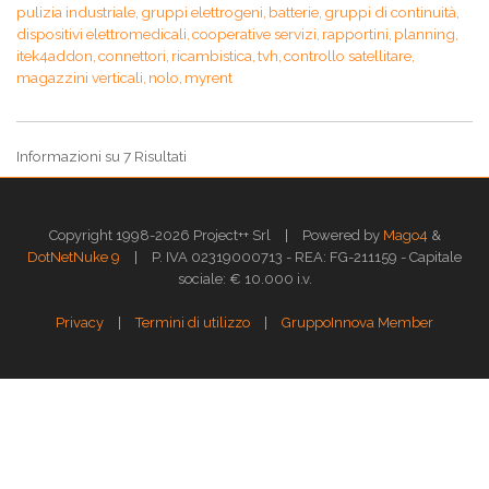
pulizia industriale,
gruppi elettrogeni,
batterie,
gruppi di continuità,
dispositivi elettromedicali,
cooperative servizi,
rapportini,
planning,
itek4addon,
connettori,
ricambistica,
tvh,
controllo satellitare,
magazzini verticali,
nolo,
myrent
Informazioni su 7 Risultati
|
Copyright 1998-2026 Project++ Srl
Powered by
Mago4
&
|
DotNetNuke 9
P. IVA 02319000713 - REA: FG-211159 - Capitale
sociale: € 10.000 i.v.
|
|
Privacy
Termini di utilizzo
GruppoInnova Member
Questo sito web utilizza i cookies per assicurarti la migliore esperienza di
navigazione.
Approfondisci >>
OK
GESTISCI
Gestione dei Cookies