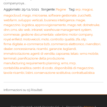
companyroya...
Aggiornato:
29/11/2021
Sorgente:
Pagine
Tag:
erp,
mago4,
magocloud,
mago,
microarea,
software gestionale,
zucchetti,
webfarm,
sviluppo verticali,
business intelligence,
magie,
magazzino,
logistica,
approvvigionamento,
mago.net,
dotnetnuke,
dnn,
cms,
sito web,
intranet,
warehouse management system,
commesse,
gestione documentale,
valentino motor company,
royal enfield,
motoveicoli,
moto,
controllo qualità,
2fa,
otp,
firma digitale,
e-commerce b2b,
commercio elettronico,
rivenditori,
dealer,
concessionaria,
ricambi,
garanzie,
tagliandi,
immatricolazione,
agenti di vendita,
capoarea,
telaio,
wms mobile,
terminali,
pianificazione della produzione,
manufacturing requirements planning,
wms,
mrp,
contabilità analitica,
centri di costo,
disponibilità di magazzino,
tavole ricambi,
listini,
conservazione sostitutiva,
contrattualistica
Informazioni su 15 Risultati