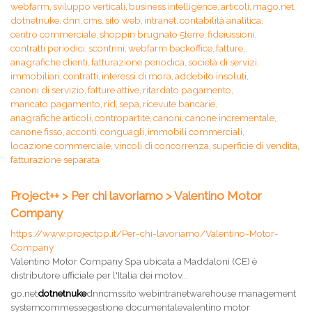
webfarm,
sviluppo verticali,
business intelligence,
articoli,
mago.net,
dotnetnuke,
dnn,
cms,
sito web,
intranet,
contabilità analitica,
centro commerciale,
shoppin brugnato 5terre,
fideiussioni,
contratti periodici,
scontrini,
webfarm backoffice,
fatture,
anagrafiche clienti,
fatturazione periodica,
società di servizi,
immobiliari,
contratti,
interessi di mora,
addebito insoluti,
canoni di servizio,
fatture attive,
ritardato pagamento,
mancato pagamento,
rid,
sepa,
ricevute bancarie,
anagrafiche articoli,
contropartite,
canoni,
canone incrementale,
canone fisso,
acconti,
conguagli,
immobili commerciali,
locazione commerciale,
vincoli di concorrenza,
superficie di vendita,
fatturazione separata
Project++ > Per chi lavoriamo > Valentino Motor
Company
https://www.projectpp.it/Per-chi-lavoriamo/Valentino-Motor-
Company
Valentino Motor Company Spa ubicata a Maddaloni (CE) è
distributore ufficiale per l'Italia dei motov...
go.net
dotnetnuke
dnncmssito webintranetwarehouse management
systemcommessegestione documentalevalentino motor