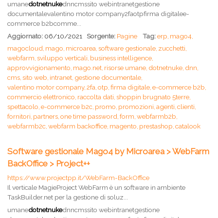
umane
dotnetnuke
dnncmssito webintranetgestione
documentalevalentino motor company2faotpfirma digitalee-
commerce b2bcomme...
Aggiornato:
06/10/2021
Sorgente:
Pagine
Tag:
erp,
mago4,
magocloud,
mago,
microarea,
software gestionale,
zucchetti,
webfarm,
sviluppo verticali,
business intelligence,
approvvigionamento,
mago.net,
risorse umane,
dotnetnuke,
dnn,
cms,
sito web,
intranet,
gestione documentale,
valentino motor company,
2fa,
otp,
firma digitale,
e-commerce b2b,
commercio elettronico,
raccolta dati,
shoppin brugnato 5terre,
spettacolo,
e-commerce b2c,
promo,
promozioni,
agenti,
clienti,
fornitori,
partners,
one time password,
form,
webfarmb2b,
webfarmb2c,
webfarm backoffice,
magento,
prestashop,
catalook
Software gestionale Mago4 by Microarea > WebFarm
BackOffice > Project++
https://www.projectpp.it/WebFarm-BackOffice
Il verticale MagieProject WebFarm è un software in ambiente
TaskBuilder.net per la gestione di soluz...
umane
dotnetnuke
dnncmssito webintranetgestione