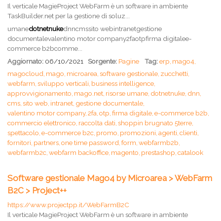
Il verticale MagieProject WebFarm è un software in ambiente
TaskBuilder.net per la gestione di soluz...
umane
dotnetnuke
dnncmssito webintranetgestione
documentalevalentino motor company2faotpfirma digitalee-
commerce b2bcomme...
Aggiornato:
06/10/2021
Sorgente:
Pagine
Tag:
erp,
mago4,
magocloud,
mago,
microarea,
software gestionale,
zucchetti,
webfarm,
sviluppo verticali,
business intelligence,
approvvigionamento,
mago.net,
risorse umane,
dotnetnuke,
dnn,
cms,
sito web,
intranet,
gestione documentale,
valentino motor company,
2fa,
otp,
firma digitale,
e-commerce b2b,
commercio elettronico,
raccolta dati,
shoppin brugnato 5terre,
spettacolo,
e-commerce b2c,
promo,
promozioni,
agenti,
clienti,
fornitori,
partners,
one time password,
form,
webfarmb2b,
webfarmb2c,
webfarm backoffice,
magento,
prestashop,
catalook
Software gestionale Mago4 by Microarea > WebFarm
B2C > Project++
https://www.projectpp.it/WebFarmB2C
Il verticale MagieProject WebFarm è un software in ambiente