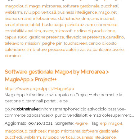
magocloud,
mago,
microarea,
software gestionale,
zucchetti,
webfarm,
sviluppo verticali,
business intelligence,
mago.net,
risorse umane,
infobusiness,
dotnetnuke,
dnn,
cms,
intranet,
smartphone,
tablet,
buste paga,
pianeta azzurro,
commesse,
contabilità analitica,
mace,
microsoft,
ordine di produzione,
capua 1880,
gestione presenze,
rilevazione presenze,
cartellino,
telelavoro,
missioni,
paghe,
pin,
touchscreen,
centro di costo,
calendario,
timbrature,
processo autorizzativo,
conto ore lavoro,
dominio
Software gestionale Mago4 by Microarea >
M4gieApp > Project++
https://www.projectpp.it/MagieApp
M4gieApp è il verticale sviluppato da Project++ che permette la
gestione di terminali portatili e pe...
go.net
dotnetnuke
dnncmssmartphoneciclo attivociclo passivoe-
commerce b2bcashdesk++punto venditalotti e matricolesupermerc...
Aggiornato:
06/10/2021
Sorgente:
Pagine
Tag:
erp,
mago4,
magocloud,
cashdesk,
mago,
microarea,
software gestionale,
zucchetti,
webfarm,
sviluppo verticali,
business intelligence,