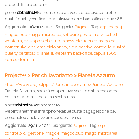
prodotti finiti o sulle m...
go.net
dotnetnuke
dnncmsciclo attivociclo passivocontrollo
qualitàqualitycertificati di analisiwebfarm backofficecapua 188...
Aggiornato:
06/10/2021
Sorgente:
Pagine
Tag:
erp,
mago4,
magocloud,
mago,
microarea,
software gestionale,
zucchetti,
webfarm,
sviluppo verticali,
business intelligence,
mago.net,
dotnetnuke,
dnn,
cms,
ciclo attivo,
ciclo passivo,
controllo qualità,
quality,
certificati di analisi,
webfarm backoffice,
capua 1880,
non conformità
Project++ > Per chi lavoriamo > Pianeta Azzurro
https://www.projectpp.it/Per-chi-lavoriamo/Pianeta-Azzurro
Pianeta Azzurro, società cooperativa sociale onlus che opera
nell’interland milanese, ha scelto Riso...
siness
dotnetnuke
dnncmssito
webintranetfirmasmartphonetabletbuste pagagestione del
personalepianeta azzurrocooperativa so...
Aggiornato:
29/11/2021
Sorgente:
Pagine
Tag:
erp,
controllo di gestione,
mago4,
magocloud,
mago,
microarea,