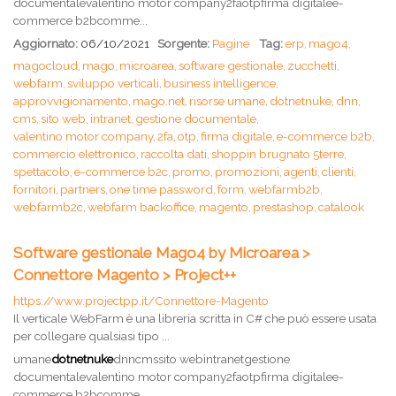
documentalevalentino motor company2faotpfirma digitalee-
commerce b2bcomme...
Aggiornato:
06/10/2021
Sorgente:
Pagine
Tag:
erp,
mago4,
magocloud,
mago,
microarea,
software gestionale,
zucchetti,
webfarm,
sviluppo verticali,
business intelligence,
approvvigionamento,
mago.net,
risorse umane,
dotnetnuke,
dnn,
cms,
sito web,
intranet,
gestione documentale,
valentino motor company,
2fa,
otp,
firma digitale,
e-commerce b2b,
commercio elettronico,
raccolta dati,
shoppin brugnato 5terre,
spettacolo,
e-commerce b2c,
promo,
promozioni,
agenti,
clienti,
fornitori,
partners,
one time password,
form,
webfarmb2b,
webfarmb2c,
webfarm backoffice,
magento,
prestashop,
catalook
Software gestionale Mago4 by Microarea >
Connettore Magento > Project++
https://www.projectpp.it/Connettore-Magento
Il verticale WebFarm è una libreria scritta in C# che può essere usata
per collegare qualsiasi tipo ...
umane
dotnetnuke
dnncmssito webintranetgestione
documentalevalentino motor company2faotpfirma digitalee-
commerce b2bcomme...