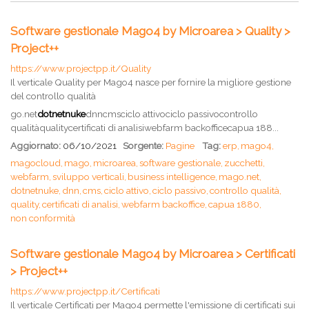
Software gestionale Mago4 by Microarea > Quality >
Project++
https://www.projectpp.it/Quality
Il verticale Quality per Mago4 nasce per fornire la migliore gestione
del controllo qualità
go.net
dotnetnuke
dnncmsciclo attivociclo passivocontrollo
qualitàqualitycertificati di analisiwebfarm backofficecapua 188...
Aggiornato:
06/10/2021
Sorgente:
Pagine
Tag:
erp,
mago4,
magocloud,
mago,
microarea,
software gestionale,
zucchetti,
webfarm,
sviluppo verticali,
business intelligence,
mago.net,
dotnetnuke,
dnn,
cms,
ciclo attivo,
ciclo passivo,
controllo qualità,
quality,
certificati di analisi,
webfarm backoffice,
capua 1880,
non conformità
Software gestionale Mago4 by Microarea > Certificati
> Project++
https://www.projectpp.it/Certificati
Il verticale Certificati per Mago4 permette l'emissione di certificati sui