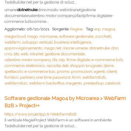
TaskBuilder.net per la gestione di soluz...
umane
dotnetnuke
dnncmssito webintranetgestione
documentalevalentino motor company2faotpfirma digitalee-
commerce b2bcomme...
Aggiornato:
06/10/2021
Sorgente:
Pagine
Tag:
erp,
mago4,
magocloud,
mago,
microarea,
software gestionale,
zucchetti,
webfarm,
sviluppo verticali,
business intelligence,
approvvigionamento,
mago.net,
risorse umane,
dotnetnuke,
dnn,
cms,
sito web,
intranet,
gestione documentale,
valentino motor company,
2fa,
otp,
firma digitale,
e-commerce b2b,
commercio elettronico,
raccolta dati,
shoppin brugnato 5terre,
spettacolo,
e-commerce b2c,
promo,
promozioni,
agenti,
clienti,
fornitori,
partners,
one time password,
form,
webfarmb2b,
webfarmb2c,
webfarm backoffice,
magento,
prestashop,
catalook
Software gestionale Mago4 by Microarea > WebFarm
B2B > Project++
https://www.projectpp.it/WebFarmB2B
Il verticale MagieProject WebFarm è un software in ambiente
TaskBuilder.net per la gestione di soluz...