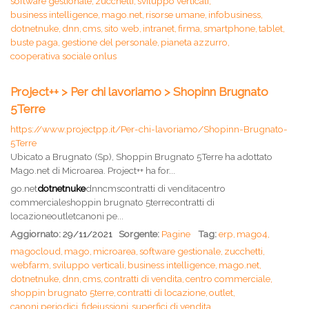
software gestionale,
zucchetti,
sviluppo verticali,
business intelligence,
mago.net,
risorse umane,
infobusiness,
dotnetnuke,
dnn,
cms,
sito web,
intranet,
firma,
smartphone,
tablet,
buste paga,
gestione del personale,
pianeta azzurro,
cooperativa sociale onlus
Project++ > Per chi lavoriamo > Shopinn Brugnato
5Terre
https://www.projectpp.it/Per-chi-lavoriamo/Shopinn-Brugnato-
5Terre
Ubicato a Brugnato (Sp), Shoppin Brugnato 5Terre ha adottato
Mago.net di Microarea. Project++ ha for...
go.net
dotnetnuke
dnncmscontratti di venditacentro
commercialeshoppin brugnato 5terrecontratti di
locazioneoutletcanoni pe...
Aggiornato:
29/11/2021
Sorgente:
Pagine
Tag:
erp,
mago4,
magocloud,
mago,
microarea,
software gestionale,
zucchetti,
webfarm,
sviluppo verticali,
business intelligence,
mago.net,
dotnetnuke,
dnn,
cms,
contratti di vendita,
centro commerciale,
shoppin brugnato 5terre,
contratti di locazione,
outlet,
canoni periodici,
fideiussioni,
superfici di vendita