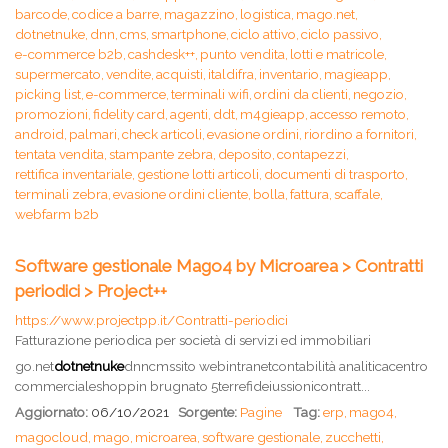
barcode,
codice a barre,
magazzino,
logistica,
mago.net,
dotnetnuke,
dnn,
cms,
smartphone,
ciclo attivo,
ciclo passivo,
e-commerce b2b,
cashdesk++,
punto vendita,
lotti e matricole,
supermercato,
vendite,
acquisti,
italdifra,
inventario,
magieapp,
picking list,
e-commerce,
terminali wifi,
ordini da clienti,
negozio,
promozioni,
fidelity card,
agenti,
ddt,
m4gieapp,
accesso remoto,
android,
palmari,
check articoli,
evasione ordini,
riordino a fornitori,
tentata vendita,
stampante zebra,
deposito,
contapezzi,
rettifica inventariale,
gestione lotti articoli,
documenti di trasporto,
terminali zebra,
evasione ordini cliente,
bolla,
fattura,
scaffale,
webfarm b2b
Software gestionale Mago4 by Microarea > Contratti
periodici > Project++
https://www.projectpp.it/Contratti-periodici
Fatturazione periodica per società di servizi ed immobiliari
go.net
dotnetnuke
dnncmssito webintranetcontabilità analiticacentro
commercialeshoppin brugnato 5terrefideiussionicontratt...
Aggiornato:
06/10/2021
Sorgente:
Pagine
Tag:
erp,
mago4,
magocloud,
mago,
microarea,
software gestionale,
zucchetti,