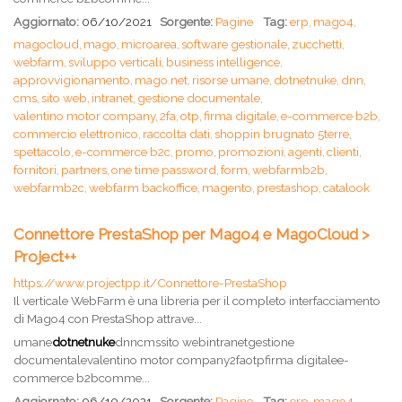
Aggiornato:
06/10/2021
Sorgente:
Pagine
Tag:
erp,
mago4,
magocloud,
mago,
microarea,
software gestionale,
zucchetti,
webfarm,
sviluppo verticali,
business intelligence,
approvvigionamento,
mago.net,
risorse umane,
dotnetnuke,
dnn,
cms,
sito web,
intranet,
gestione documentale,
valentino motor company,
2fa,
otp,
firma digitale,
e-commerce b2b,
commercio elettronico,
raccolta dati,
shoppin brugnato 5terre,
spettacolo,
e-commerce b2c,
promo,
promozioni,
agenti,
clienti,
fornitori,
partners,
one time password,
form,
webfarmb2b,
webfarmb2c,
webfarm backoffice,
magento,
prestashop,
catalook
Connettore PrestaShop per Mago4 e MagoCloud >
Project++
https://www.projectpp.it/Connettore-PrestaShop
Il verticale WebFarm è una libreria per il completo interfacciamento
di Mago4 con PrestaShop attrave...
umane
dotnetnuke
dnncmssito webintranetgestione
documentalevalentino motor company2faotpfirma digitalee-
commerce b2bcomme...
Aggiornato:
06/10/2021
Sorgente:
Pagine
Tag:
erp,
mago4,