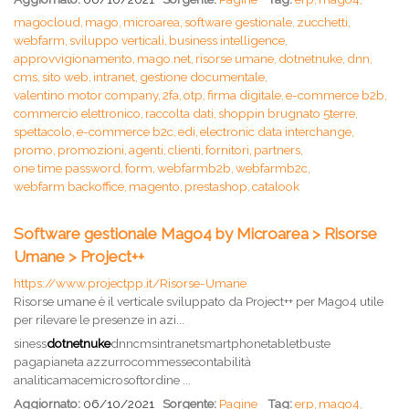
magocloud,
mago,
microarea,
software gestionale,
zucchetti,
webfarm,
sviluppo verticali,
business intelligence,
approvvigionamento,
mago.net,
risorse umane,
dotnetnuke,
dnn,
cms,
sito web,
intranet,
gestione documentale,
valentino motor company,
2fa,
otp,
firma digitale,
e-commerce b2b,
commercio elettronico,
raccolta dati,
shoppin brugnato 5terre,
spettacolo,
e-commerce b2c,
edi,
electronic data interchange,
promo,
promozioni,
agenti,
clienti,
fornitori,
partners,
one time password,
form,
webfarmb2b,
webfarmb2c,
webfarm backoffice,
magento,
prestashop,
catalook
Software gestionale Mago4 by Microarea > Risorse
Umane > Project++
https://www.projectpp.it/Risorse-Umane
Risorse umane è il verticale sviluppato da Project++ per Mago4 utile
per rilevare le presenze in azi...
siness
dotnetnuke
dnncmsintranetsmartphonetabletbuste
pagapianeta azzurrocommessecontabilità
analiticamacemicrosoftordine ...
Aggiornato:
06/10/2021
Sorgente:
Pagine
Tag:
erp,
mago4,