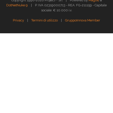
|
Copyright 1998-2026 Project++ Srl
Powered by
Mago4
&
|
DotNetNuke 9
P. IVA 02319000713 - REA: FG-211159 - Capitale
sociale: € 10.000 i.v.
|
|
Privacy
Termini di utilizzo
GruppoInnova Member
Questo sito web utilizza i cookies per assicurarti la migliore esperienza di
navigazione.
Approfondisci >>
OK
GESTISCI
Gestione dei Cookies
X
Cookie Policy
Strettamente necessari
Performance
Funzionali
Targeting
Cookie Policy
Il cookie HTTP, anche un cookie o cookie, è un semplice file di testo che
viene memorizzato in un browser Web mentre un utente visualizza un
sito Web. Quando un utente navigherà nello stesso sito in futuro, il sito
potrebbe estrarre o recuperare informazioni memorizzate nel cookie per
essere informato della precedente attività dell'utente. I cookie possono