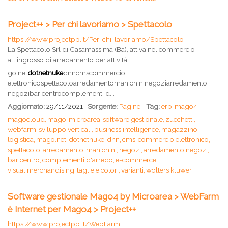
Project++ > Per chi lavoriamo > Spettacolo
https://www.projectpp.it/Per-chi-lavoriamo/Spettacolo
La Spettacolo Srl di Casamassima (Ba), attiva nel commercio
all'ingrosso di arredamento per attività...
go.net
dotnetnuke
dnncmscommercio
elettronicospettacoloarredamentomanichininegoziarredamento
negozibaricentrocomplementi d...
Aggiornato:
29/11/2021
Sorgente:
Pagine
Tag:
erp,
mago4,
magocloud,
mago,
microarea,
software gestionale,
zucchetti,
webfarm,
sviluppo verticali,
business intelligence,
magazzino,
logistica,
mago.net,
dotnetnuke,
dnn,
cms,
commercio elettronico,
spettacolo,
arredamento,
manichini,
negozi,
arredamento negozi,
baricentro,
complementi d'arredo,
e-commerce,
visual merchandising,
taglie e colori,
varianti,
wolters kluwer
Software gestionale Mago4 by Microarea > WebFarm
è Internet per Mago4 > Project++
https://www.projectpp.it/WebFarm