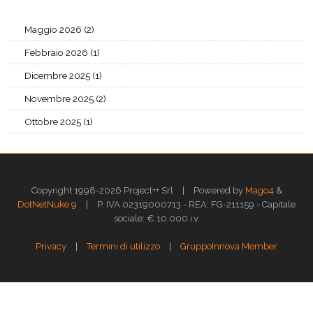
Maggio 2026 (2)
Febbraio 2026 (1)
Dicembre 2025 (1)
Novembre 2025 (2)
Ottobre 2025 (1)
|
Copyright 1998-2026 Project++ Srl
Powered by
Mago4
&
|
DotNetNuke 9
P. IVA 02319000713 - REA: FG-211159 - Capitale
sociale: € 10.000 i.v.
|
|
Privacy
Termini di utilizzo
GruppoInnova Member
Questo sito web utilizza i cookies per assicurarti la migliore esperienza di
navigazione.
Approfondisci >>