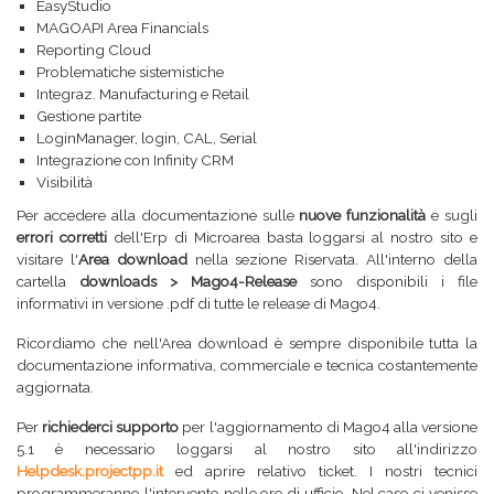
EasyStudio
MAGOAPI Area Financials
Reporting Cloud
Problematiche sistemistiche
Integraz. Manufacturing e Retail
Gestione partite
LoginManager, login, CAL, Serial
Integrazione con Infinity CRM
Visibilità
Per accedere alla documentazione sulle
nuove funzionalità
e sugli
errori corretti
dell'Erp di Microarea basta loggarsi al nostro sito e
visitare l'
Area download
nella sezione Riservata. All'interno della
cartella
downloads > Mago4-Release
sono disponibili i file
informativi in versione .pdf di tutte le release di Mago4.
Ricordiamo che nell'Area download è sempre disponibile tutta la
documentazione informativa, commerciale e tecnica costantemente
aggiornata.
Per
richiederci supporto
per l'aggiornamento di Mago4 alla versione
5.1 è necessario loggarsi al nostro sito all'indirizzo
Helpdesk.projectpp.it
ed aprire relativo ticket. I nostri tecnici
programmeranno l'intervento nelle ore di ufficio. Nel caso ci venisse