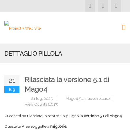
DETTAGLIO PILLOLA
Rilasciata la versione 5.1 di
21
Mago4
lug
21 lug, 2025
|
Mago4 5.1
,
nuove release
|
View Counts (1617)
Zucchetti ha rilasciato lo scorso 26 giugno la
versione 5.1 di Mago4
.
Queste le Aree soggette a
migliorìe
: