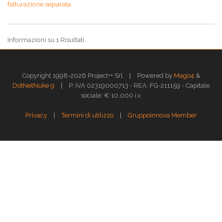
fatturazione separata
Informazioni su 1 Risultati
|
Copyright 1998-2026 Project++ Srl
Powered by
Mago4
&
|
DotNetNuke 9
P. IVA 02319000713 - REA: FG-211159 - Capitale
sociale: € 10.000 i.v.
|
|
Privacy
Termini di utilizzo
GruppoInnova Member