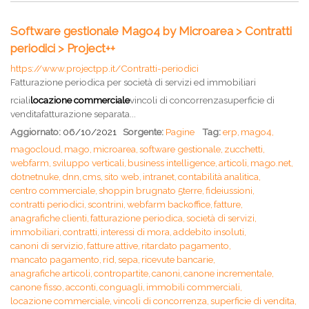
Software gestionale Mago4 by Microarea > Contratti
periodici > Project++
https://www.projectpp.it/Contratti-periodici
Fatturazione periodica per società di servizi ed immobiliari
rciali
locazione commerciale
vincoli di concorrenzasuperficie di
venditafatturazione separata...
Aggiornato:
06/10/2021
Sorgente:
Pagine
Tag:
erp,
mago4,
magocloud,
mago,
microarea,
software gestionale,
zucchetti,
webfarm,
sviluppo verticali,
business intelligence,
articoli,
mago.net,
dotnetnuke,
dnn,
cms,
sito web,
intranet,
contabilità analitica,
centro commerciale,
shoppin brugnato 5terre,
fideiussioni,
contratti periodici,
scontrini,
webfarm backoffice,
fatture,
anagrafiche clienti,
fatturazione periodica,
società di servizi,
immobiliari,
contratti,
interessi di mora,
addebito insoluti,
canoni di servizio,
fatture attive,
ritardato pagamento,
mancato pagamento,
rid,
sepa,
ricevute bancarie,
anagrafiche articoli,
contropartite,
canoni,
canone incrementale,
canone fisso,
acconti,
conguagli,
immobili commerciali,
locazione commerciale,
vincoli di concorrenza,
superficie di vendita,